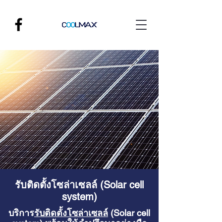
รับติดตั้งโซล่าเซลล์ (Solar cell
system)
บริการ
รับติดตั้งโซล่าเซลล์
(Solar cell