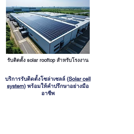
รับติดตั้ง solar rooftop สำหรับโรงงาน
บริการรับติดตั้งโซล่าเซลล์ (
Solar cell
system
) พร้อมให้คำปรึกษาอย่างมือ
อาชีพ