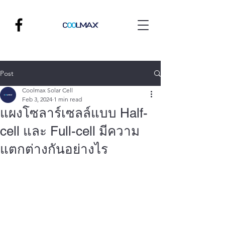
Post
Coolmax Solar Cell
Feb 3, 2024
1 min read
แผงโซลาร์เซลล์แบบ Half-
cell และ Full-cell มีความ
แตกต่างกันอย่างไร