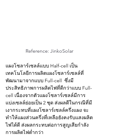
Reference: JinkoSolar
แผงโซลาร์เซลล์แบบ Half-cell เป็น
เทคโนโลยีการผลิตแผงโซลาร์เซลล์ที่
พัฒนามาจากแบบ Full-cell  ซึ่งมี
ประสิทธิภาพการผลิตไฟที่ดีกว่าแบบ Full-
cell เนื่องจากตัวแผงโซลาร์เซลล์มีการ
แบ่งเซลล์ย่อยเป็น 2 ชุด ส่งผลดีในกรณีที่มี
เงากระทบที่แผงโซลาร์เซลล์ครึ่งแผง จะ
ทำให้แผงส่วนครึ่งที่เหลือยังคงรับแสงผลิต
ไฟได้ดี ส่งผลกระทบต่อการสูญเสียกำลัง
การผลิตไฟต่ำกว่า